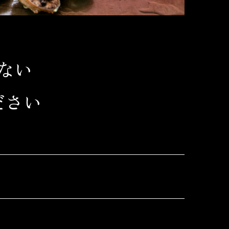
ない
ださい