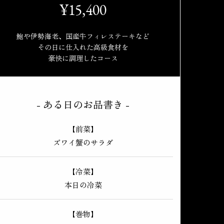
¥15,400
鮑や伊勢海老、国産牛フィレステーキなど
その日に仕入れた高級食材を
豪快に調理したコース
ある日のお品書き
【前菜】
ズワイ蟹のサラダ
【冷菜】
本日の冷菜
【巻物】